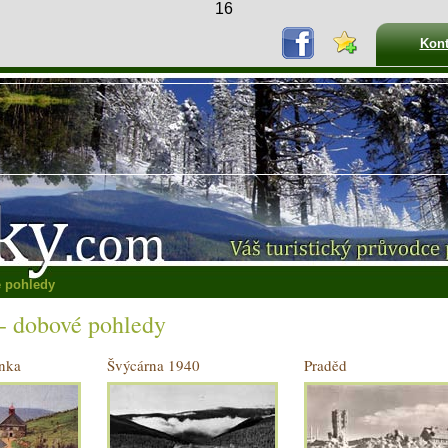
16
Kont
é pohledy
 - dobové pohledy
ánka
Švýcárna 1940
Praděd