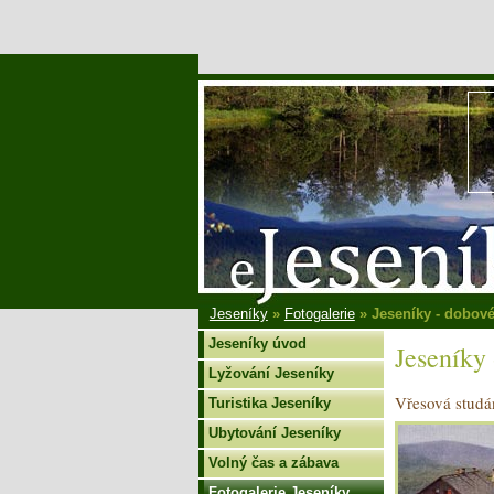
Jeseníky
»
Fotogalerie
» Jeseníky - dobov
Jeseníky úvod
Jeseníky
Lyžování Jeseníky
Vřesová stud
Turistika Jeseníky
Ubytování Jeseníky
Volný čas a zábava
Fotogalerie Jeseníky