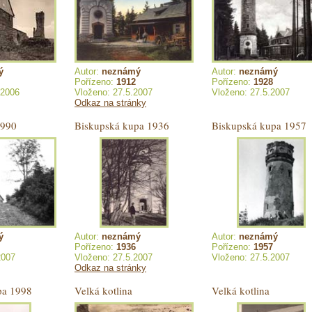
ý
Autor:
neznámý
Autor:
neznámý
Pořízeno:
1912
Pořízeno:
1928
.2006
Vloženo: 27.5.2007
Vloženo: 27.5.2007
Odkaz na stránky
1990
Biskupská kupa 1936
Biskupská kupa 1957
ý
Autor:
neznámý
Autor:
neznámý
Pořízeno:
1936
Pořízeno:
1957
2007
Vloženo: 27.5.2007
Vloženo: 27.5.2007
Odkaz na stránky
pa 1998
Velká kotlina
Velká kotlina