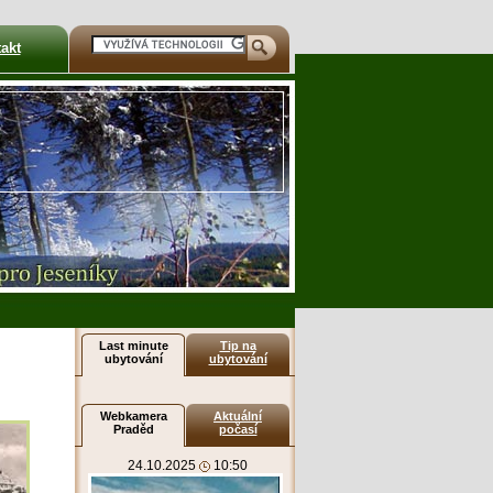
akt
Last minute
Tip na
ubytování
ubytování
Webkamera
Aktuální
Praděd
počasí
24.10.2025
10:50