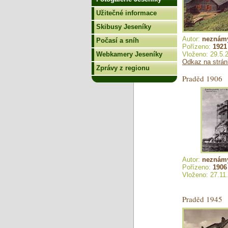
Užitečné informace
Skibusy Jeseníky
Autor:
neznám
Počasí a sníh
Pořízeno:
1921
Webkamery Jeseníky
Vloženo: 29.5.
Odkaz na strá
Zprávy z regionu
Praděd 1906
Autor:
neznám
Pořízeno:
1906
Vloženo: 27.11
Praděd 1945