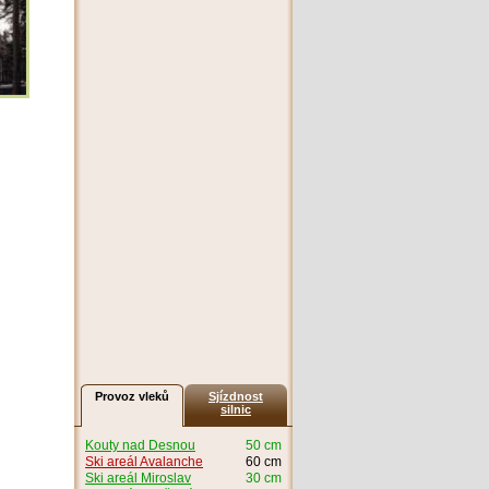
Provoz vleků
Sjízdnost
silnic
Kouty nad Desnou
50 cm
Ski areál Avalanche
60 cm
Ski areál Miroslav
30 cm