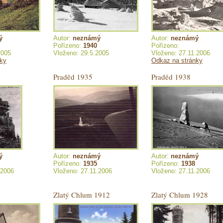
ý
Autor:
neznámý
Autor:
neznámý
Pořízeno:
1940
Pořízeno:
2005
Vloženo: 29.5.2005
Vloženo: 27.11.2006
nky
Odkaz na stránky
Praděd 1935
Praděd 1938
ý
Autor:
neznámý
Autor:
neznámý
Pořízeno:
1935
Pořízeno:
1938
.2006
Vloženo: 27.11.2006
Vloženo: 27.11.2006
Zlatý Chlum 1912
Zlatý Chlum 1928