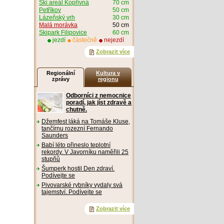
Ski areál Kopřivná
70 cm
Petříkov
50 cm
Lázeňský vrh
30 cm
Malá morávka
50 cm
Skipark Filipovice
60 cm
jezdí
částečně
nejezdí
Zobrazit více
Regionální
Kultura v
zprávy
regionu
Odborníci z nemocnice
poradí, jak jíst zdravě a
chutně.
Džemfest láká na Tomáše Kluse,
tančírnu rozezní Fernando
Saunders
Babí léto přineslo teplotní
rekordy. V Javorníku naměřili 25
stupňů
Šumperk hostil Den zdraví.
Podívejte se
Pivovarské rybníky vydaly svá
tajemství. Podívejte se
Zobrazit více