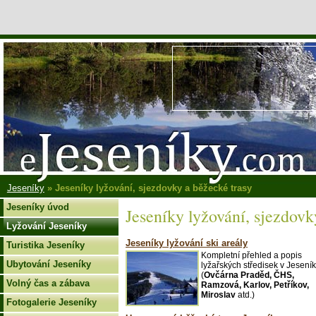
Jeseníky
» Jeseníky lyžování, sjezdovky a běžecké trasy
Jeseníky úvod
Jeseníky lyžování, sjezdovk
Lyžování Jeseníky
Jeseníky lyžování ski areály
Turistika Jeseníky
Kompletní přehled a popis
Ubytování Jeseníky
lyžařských středisek v Jesení
(
Ovčárna Praděd, ČHS,
Volný čas a zábava
Ramzová, Karlov, Petříkov,
Miroslav
atd.)
Fotogalerie Jeseníky