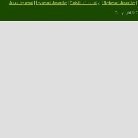
Jeseníky úvod
|
Lyžování Jeseníky
|
Turistika Jeseníky
|
Ubytování Jeseníky
|
Copyright © 