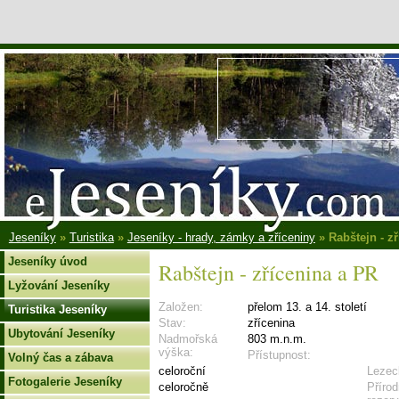
Jeseníky
»
Turistika
»
Jeseníky - hrady, zámky a zříceniny
» Rabštejn - z
Jeseníky úvod
Rabštejn - zřícenina a PR
Lyžování Jeseníky
Založen:
přelom 13. a 14. století
Turistika Jeseníky
Stav:
zřícenina
Ubytování Jeseníky
Nadmořská
803 m.n.m.
výška:
Přístupnost:
Volný čas a zábava
celoroční
Lezec
Fotogalerie Jeseníky
celoročně
Přírod