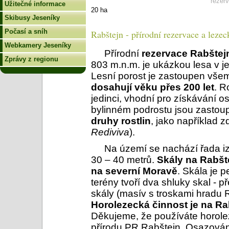
rezer
Užitečné informace
20 ha
Skibusy Jeseníky
Počasí a sníh
Rabštejn - přírodní rezervace a lezec
Webkamery Jeseníky
Přírodní
rezervace Rabštej
Zprávy z regionu
803 m.n.m. je ukázkou lesa v 
Lesní porost je zastoupen všem
dosahují věku přes 200 let
. R
jedinci, vhodní pro získávání 
bylinném podrostu jsou zastou
druhy rostlin
, jako například z
Rediviva
).
Na území se nachází řada i
30 – 40 metrů.
Skály na Rabšte
na severní Moravě
. Skála je 
terény tvoří dva shluky skal - 
skály (masív s troskami hradu 
Horolezecká činnost je na R
Děkujeme, že používáte horole
přírodu PR Rabštejn. Osazován