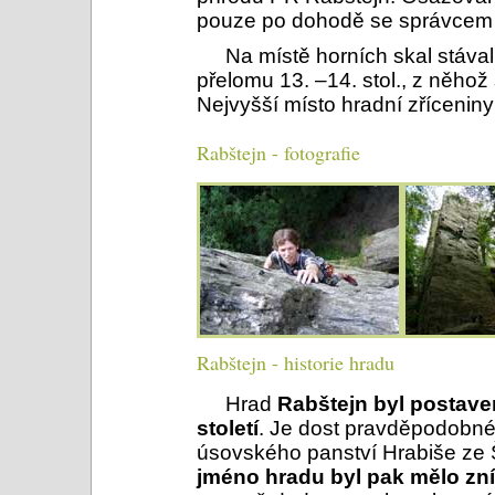
pouze po dohodě se správcem 
Na místě horních skal stáva
přelomu 13. –14. stol., z něhož
Nejvyšší místo hradní zříceniny
Rabštejn - fotografie
Rabštejn - historie hradu
Hrad
Rabštejn byl postave
století
. Je dost pravděpodobné, 
úsovského panství Hrabiše ze 
jméno hradu byl pak mělo zn