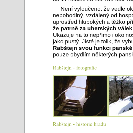
Není vyloučeno, že vedle okol
nepohodlný, vzdálený od hospo
uprostřed hlubokých a těžko přís
že
patrně za uherských vále
Ukazuje na to nepřímo i okolnos
jako pustý. Jisté je tolik, že 
Rabštejn svou funkci panského
pouze obydlím některých pansk
Rabštejn - fotografie
Rabštejn - historie hradu