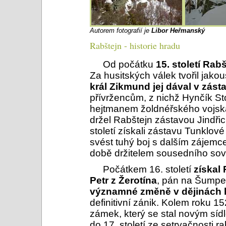
Autorem fotografií je
Libor Heřmanský
Rabštejn - historie hradu
Od počátku
15. století Rabš
Za husitských válek tvořil jako
král Zikmund jej dával v zá
přívržencům, z nichž Hynčík St
hejtmanem žoldnéřského vojska
držel Rabštejn zástavou Jindřic
století získali zástavu Tunklové
svést tuhý boj s dalším zájemc
době držitelem sousedního sov
Počátkem 16. století
získal
Petr z Žerotína
, pán na Šumpe
významné změně v dějinách 
definitivní zánik. Kolem roku 1
zámek, který se stal novým síd
do 17. století ze setrvačnosti 