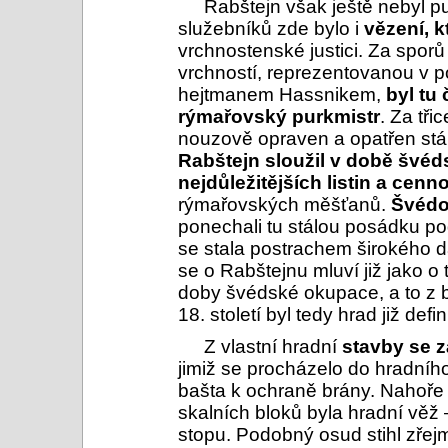
Rabštejn však ještě nebyl 
služebníků zde bylo i
vězení, k
vrchnostenské justici. Za sp
vrchností, reprezentovanou v po
hejtmanem Hassnikem,
byl tu
rýmařovský purkmistr
. Za tři
nouzově opraven a opatřen stá
Rabštejn sloužil v době švéd
nejdůležitějších listin a cenno
rýmařovských měšťanů.
Švédo
ponechali tu stálou posádku po
se stala postrachem širokého d
se o Rabštejnu mluví již jako o
doby švédské okupace, a to z b
18. století byl tedy hrad již defi
Z vlastní hradní
stavby se z
jimiž se procházelo do hradního
bašta k ochraně brány. Nahoře
skalních bloků byla hradní věž 
stopu. Podobný osud stihl zřejm