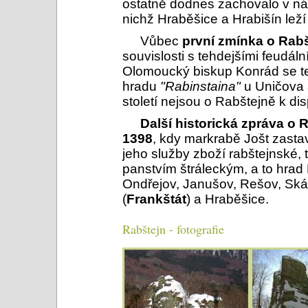
ostatně dodnes zachovalo v ná
nichž Hraběšice a Hrabišín leží
Vůbec
první zmínka o Rabš
souvislosti s tehdejšími feudál
Olomoucký biskup Konrád se t
hradu
"Rabinstaina"
u Uničova a
století nejsou o Rabštejně k di
Další historická zpráva o 
1398
, kdy markrabě Jošt zasta
jeho služby zboží rabštejnské, 
panstvím štráleckým, a to hrad
Ondřejov, Janušov, Rešov, Skál
(
Frankštát
) a Hraběšice.
Rabštejn - fotografie