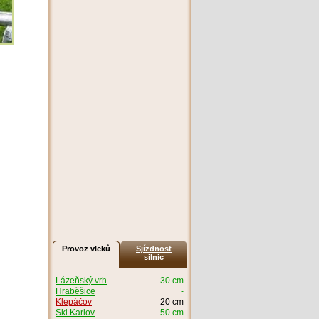
Provoz vleků
Sjízdnost
silnic
Lázeňský vrh
30 cm
Hraběšice
-
Klepáčov
20 cm
Ski Karlov
50 cm