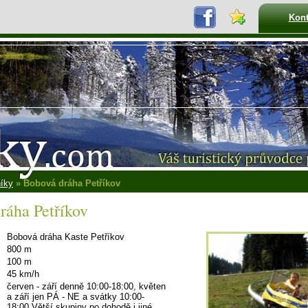
Kont
íky
» Bobová dráha Petříkov
ráha Petříkov
Bobová dráha Kaste Petříkov
800 m
100 m
45 km/h
červen - září denně 10:00-18:00, květen
a září jen PÁ - NE a svátky 10:00-
18:00.Větší skupiny po dohodě i jiné