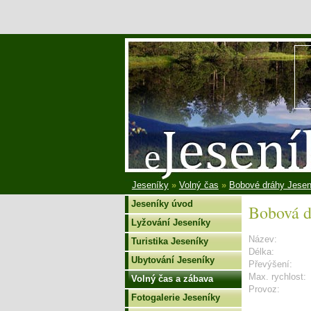
Jeseníky
»
Volný čas
»
Bobové dráhy Jesen
Jeseníky úvod
Bobová d
Lyžování Jeseníky
Název:
Turistika Jeseníky
Délka:
Ubytování Jeseníky
Převýšení:
Max. rychlost:
Volný čas a zábava
Provoz:
Fotogalerie Jeseníky