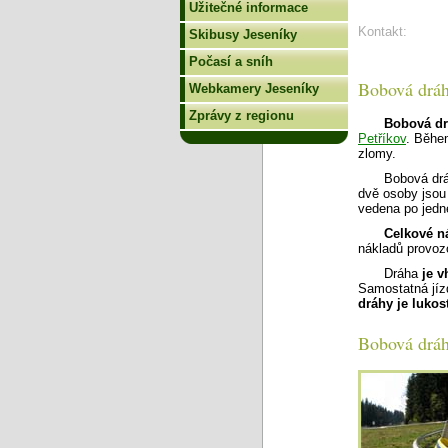
Užitečné informace
Kontakt:
Skibusy Jeseníky
Počasí a sníh
Bobová dráh
Webkamery Jeseníky
Zprávy z regionu
Bobová dr
Petříkov
. Běh
zlomy.
Bobová drá
dvě osoby jsou 
vedena po jedn
Celkové n
nákladů provoz
Dráha
je v
Samostatná jízd
dráhy je lukos
Bobová dráha