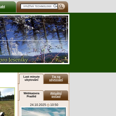
akt
Last minute
Tip na
ubytování
ubytování
Webkamera
Aktuální
Praděd
počasí
24.10.2025
10:50