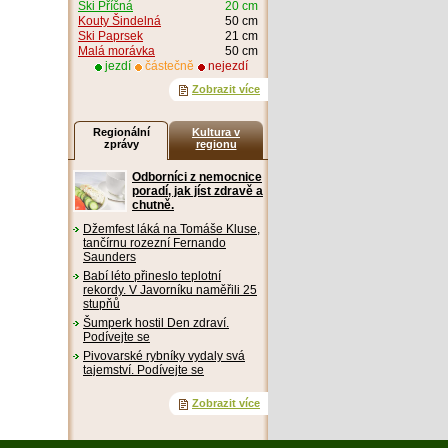
Ski Příčná
20 cm
Kouty Šindelná
50 cm
Ski Paprsek
21 cm
Malá morávka
50 cm
jezdí
částečně
nejezdí
Zobrazit více
Regionální
Kultura v
zprávy
regionu
Odborníci z nemocnice
poradí, jak jíst zdravě a
chutně.
Džemfest láká na Tomáše Kluse,
tančírnu rozezní Fernando
Saunders
Babí léto přineslo teplotní
rekordy. V Javorníku naměřili 25
stupňů
Šumperk hostil Den zdraví.
Podívejte se
Pivovarské rybníky vydaly svá
tajemství. Podívejte se
Zobrazit více