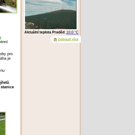
Aktuální teplota Praděd
:
10.0 °C
e
Zobrazit více
rénní
oby pro
ráha je
inu
ýletů
.
 stanice