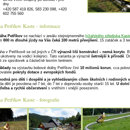
dny
+420 587 419 826, 583 230 098, +420
602 755 560
a Petříkov Kaste - informace
áha Petříkov
se nachází v areálu stejnojmenného
lyžařského střediska Kast
em
800 m dlouhé jízdy na Vás čeká 100 metrů převýšení
, 15 zatáček a 3 te
ha v Petříkově se od jiných v ČR
výrazně liší konstrukcí – nemá koryto
. B
ukotveny na vodicí kolejnici. Tato varianta je výrazně
šetrnější k přírodě
. D
é ze sjezdovek a částečně lesním terénem.
áklady
na výstavbu bobové dráhy Petříkov činí
10 milionů korun
, cca polov
ovatele
pokryly dotace z evropských fondů
.
hodná pro děti i dospělé a je vyhledávaným cílem školních i rodinných v
a dětí je povolena od 7 let, do 7 let v doprovodu osoby starší 15 let.
U dolní
třelba a rychlé občerstvení
s vnitřním i vnější posezením.
 Petříkov Kaste - fotografie