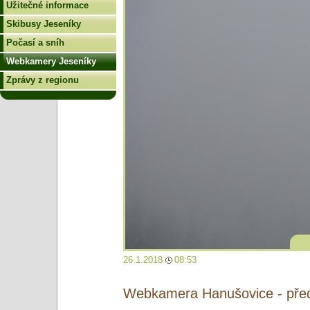
Užitečné informace
Skibusy Jeseníky
Počasí a sníh
Webkamery Jeseníky
Zprávy z regionu
26.1.2018
08:53
Webkamera Hanušovice - pře