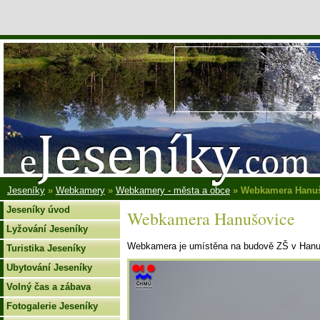
Jeseníky
»
Webkamery
»
Webkamery - města a obce
» Webkamera Hanuš
Jeseníky úvod
Webkamera Hanušovice
Lyžování Jeseníky
Webkamera je umístěna na budově ZŠ v Hanu
Turistika Jeseníky
Ubytování Jeseníky
Volný čas a zábava
Fotogalerie Jeseníky