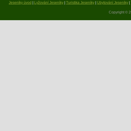
Jeseníky úvod
|
Lyžování Jeseníky
|
Turistika Jeseníky
|
Ubytování Jeseníky
|
Copyright © 