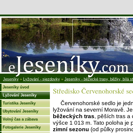
Jeseníky
»
Lyžování - sjezdovky
»
Jeseníky - běžecké trasy, běžky, bílá s
Jeseníky úvod
Středisko Červenohorské se
Lyžování Jeseníky
Červenohorské sedlo je jedn
Turistika Jeseníky
lyžování na severní Moravě. J
Ubytování Jeseníky
běžeckých tras
, pěších tras a
Volný čas a zábava
výšce 1 013 m. Tato poloha je
Fotogalerie Jeseníky
zimní sezonu
(od půlky prosin