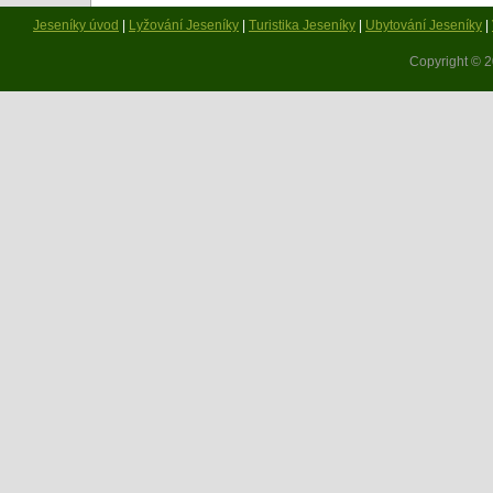
Jeseníky úvod
|
Lyžování Jeseníky
|
Turistika Jeseníky
|
Ubytování Jeseníky
|
Copyright © 