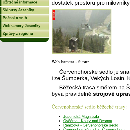
dostatek prostoru pro milovník
Užitečné informace
Skibusy Jeseníky
Počasí a sníh
Webkamery Jeseníky
Zprávy z regionu
Web kamera - Sitour
Červenohorské sedlo je sn
i ze Šumperka, Vekých Losin, 
Běžecká trasa směrem na Š
bývá pravidelně
strojově upr
Červenohorské sedlo běžecké trasy:
Jesenická Magistrála
Ovčárna - Kouty nad Desnou
Ramzová - Červenohorské sedlo
Červenohorské sedlo - Červená hora