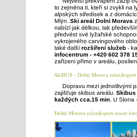
Největší překvapení zažijí o
to zejména ti, kteří si zvykli 
alpských středisek a z domácí
Mlýn.
Ski areál Dolní Morava
z
nabízí jak délkou, tak předevší
předvést své lyžařské schopnost
vykrojeného carvingového oblou
také další
rozšíření služeb
- k
infocentrum - +420 602 378 1
zařízení přímo v areálu, posíle
SkiBUS - Dolni Morava relax&sport 
Dopravu mezi jednotlivými p
zajišťuje skibus areálu.
Skibus 
každých cca.15 min
. U Slona 
Dolni Morava relax&sport resort foto