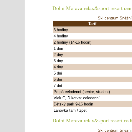
Dolni Morava relax&sport resort cen
Ski centrum Sněžní
Tarif
3 hodiny
4 hodiny
2 hodiny (14-16 hodin)
1 den
2 dny
3 dny
4 dny
5 dní
6 dní
7 dní
Po-pá celodenní (senior, student)
Vlek C, D kotva: celodenní
Dětský park 9-16 hodin
Lanovka tam / zpět
Dolni Morava relax&sport resort rod
Ski centrum Sněžní