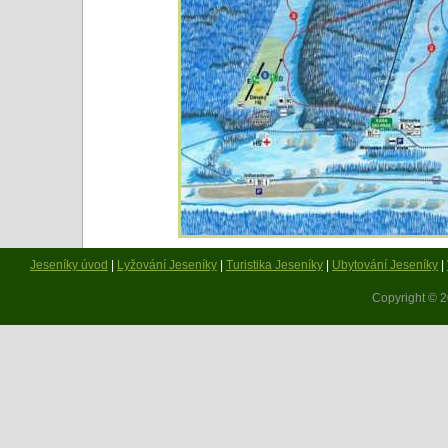
Jeseníky úvod
|
Lyžování Jeseníky
|
Turistika Jeseníky
|
Ubytování Jeseníky
|
Copyright © 