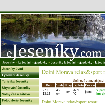
Jeseníky
»
Lyžování - sjezdovky
»
Jeseníky lyžování - sjezdovky - lyžování
Jeseníky úvod
Dolni Morava relax&sport r
Lyžování Jeseníky
Sněhové zpravodajství 
Turistika Jeseníky
Den
Sníh
Nový
Teplota
Počasí
Ubytování Jeseníky
27.1.
45
-6 °C
V prov
- cm
jasno
13:13
cm
°C
km sj
Volný čas a zábava
Fotogalerie Jeseníky
Dolni Morava relax&sport resort