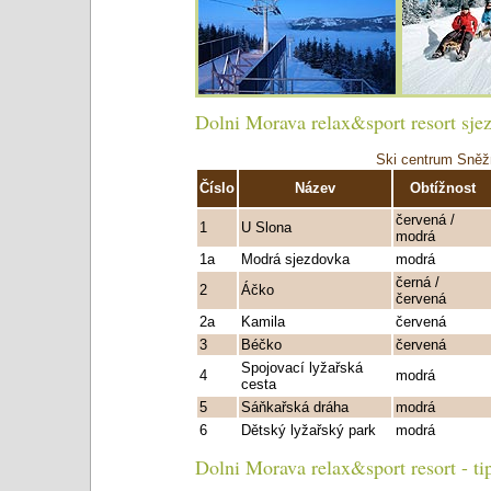
Dolni Morava relax&sport resort sje
Ski centrum Sněž
Číslo
Název
Obtížnost
červená /
1
U Slona
modrá
1a
Modrá sjezdovka
modrá
černá /
2
Áčko
červená
2a
Kamila
červená
3
Béčko
červená
Spojovací lyžařská
4
modrá
cesta
5
Sáňkařská dráha
modrá
6
Dětský lyžařský park
modrá
Dolni Morava relax&sport resort - ti