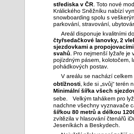
střediska v ČR
. Toto nové mod
Králického Sněžníku nabízí vyn
snowboarding spolu s veškerý
parkování, stravování, ubytová
Areál disponuje kvalitními d
čtyřsedačkové lanovky, 2 vl
sjezdovkami a propojovacími 
svahů
. Pro nejmenší lyžaře je
pojízdným pásem, kolotočem, 
pohádkových postav.
V areálu se nachází celkem
obtížnosti
, kde si „svůj“ teré
Minimální šířka všech sjezdov
sebe. Velkým tahákem pro lyž
nadchne všechny vyznavače c
šířkou 80 metrů a délkou 120
zvítězila v hlasování čtenářů i
Jeseníkách a Beskydech.