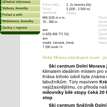
Užitečné informace
Počet vleků:
2, 2x lanovka (4s)
Skibusy Jeseníky
Počet
5 (200 - 2 500 m)
sjezdovek:
Poloha:
Počasí a sníh
666-1116 m.n.m.
Převý
Webkamery Jeseníky
70 - 369 m
Večer
lyžová
Zprávy z regionu
ano
Lyžař
(+420) 469 771 511
Zasně
ano
Obtíž
modrá, červená, černá
Kapac
7 200 osob / h
Dolni Morava relax&sport resort - p
Ski centrum Dolní Morava
klimatem ideálním místem pro v
Krása tohoto údolí byla znám
labužníkům. Túry masívem
Krá
nejúžasnějšímu, co příroda naš
milovníky bílé stopy čeká 2
stop
.
Ski centrum Sněžník Dolní