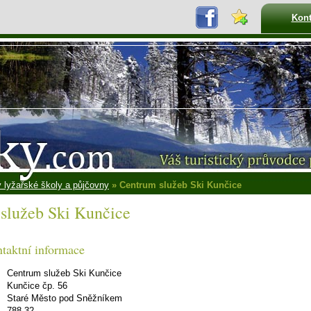
Kont
 lyžařské školy a půjčovny
» Centrum služeb Ski Kunčice
služeb Ski Kunčice
ntaktní informace
Centrum služeb Ski Kunčice
Kunčice čp. 56
Staré Město pod Sněžníkem
788 32