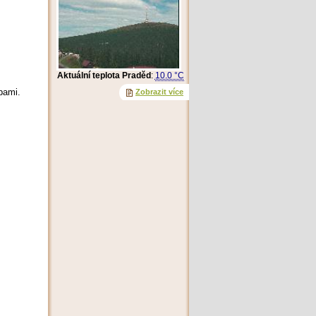
Aktuální teplota Praděd
:
10.0 °C
bami.
Zobrazit více