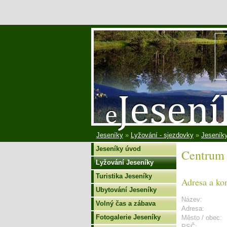
Jeseníky
»
Lyžování - sjezdovky
»
Jeseníky
Jeseníky úvod
Centrum 
Lyžování Jeseníky
Turistika Jeseníky
Adresa a ko
Ubytování Jeseníky
Název:
Volný čas a zábava
Adresa:
Fotogalerie Jeseníky
Město / obec:
PSČ: