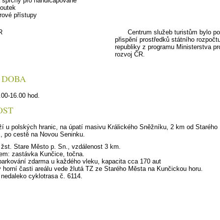
a sprchy pro handicapované
koutek
rové přístupy
Centrum služeb turistům bylo po
přispění prostředků státního rozpoč
republiky z programu Ministerstva pr
rozvoj ČR.
 DOBA
00-16.00 hod.
OST
eží u polských hranic, na úpatí masivu Králického Sněžníku, 2 km od Starého
 po cestě na Novou Seninku.
žst. Stare Město p. Sn., vzdálenost 3 km.
em: zastávka Kunčice, točna.
arkování zdarma u každého vleku, kapacita cca 170 aut
 horní časti areálu vede žlutá TZ ze Starého Města na Kunčickou horu.
 nedaleko cyklotrasa č. 6114.