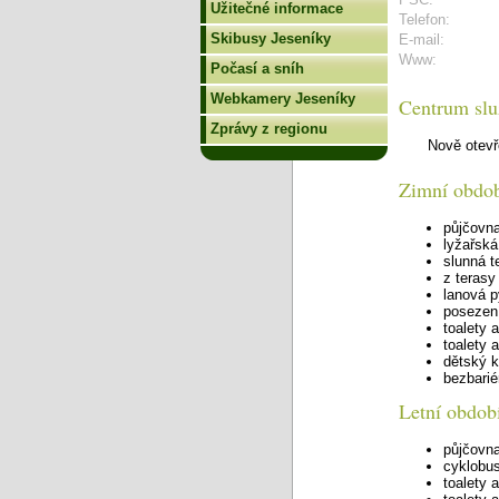
Užitečné informace
Telefon:
Skibusy Jeseníky
E-mail:
Www:
Počasí a sníh
Webkamery Jeseníky
Centrum slu
Zprávy z regionu
Nově otevř
Zimní obdo
půjčovna
lyžařsk
slunná t
z terasy
lanová p
posezení
toalety 
toalety 
dětský 
bezbarié
Letní obdob
půjčovna
cyklobus
toalety 