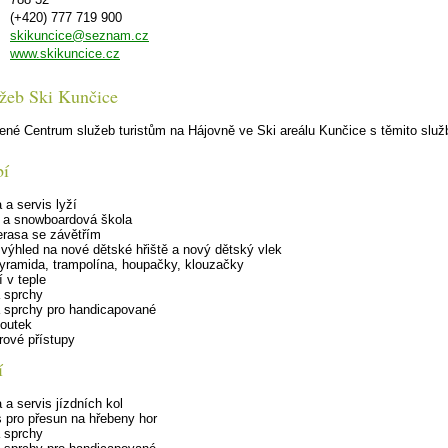
(+420) 777 719 900
skikuncice@seznam.cz
www.skikuncice.cz
žeb Ski Kunčice
ené Centrum služeb turistům na Hájovně ve Ski areálu Kunčice s těmito služ
bí
 a servis lyží
á a snowboardová škola
erasa se závětřím
 výhled na nové dětské hřiště a nový dětský vlek
yramida, trampolína, houpačky, klouzačky
 v teple
a sprchy
a sprchy pro handicapované
koutek
rové přístupy
í
 a servis jízdních kol
 pro přesun na hřebeny hor
a sprchy