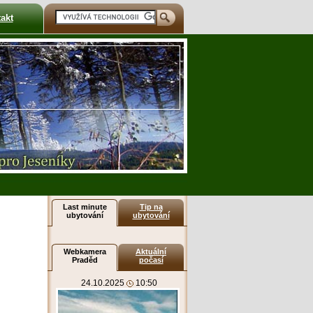
akt
Last minute
Tip na
ubytování
ubytování
Webkamera
Aktuální
Praděd
počasí
24.10.2025
10:50