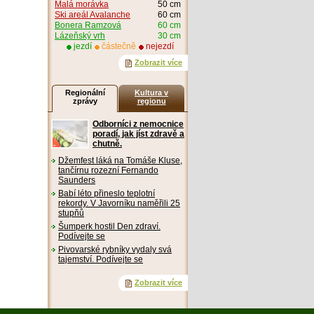
Malá morávka
50 cm
Ski areál Avalanche
60 cm
Bonera Ramzová
60 cm
Lázeňský vrh
30 cm
jezdí
částečně
nejezdí
Zobrazit více
Regionální
Kultura v
zprávy
regionu
Odborníci z nemocnice
poradí, jak jíst zdravě a
chutně.
Džemfest láká na Tomáše Kluse,
tančírnu rozezní Fernando
Saunders
Babí léto přineslo teplotní
rekordy. V Javorníku naměřili 25
stupňů
Šumperk hostil Den zdraví.
Podívejte se
Pivovarské rybníky vydaly svá
tajemství. Podívejte se
Zobrazit více