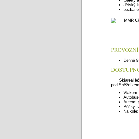
toalety 
dětský 
bezbarié
PROVOZNÍ
Denně 9.
DOSTUPN
Skiareál l
pod Sněžníkem,
Vlakem: 
Autobus
Autem: p
Pěšky: v
Na kole: