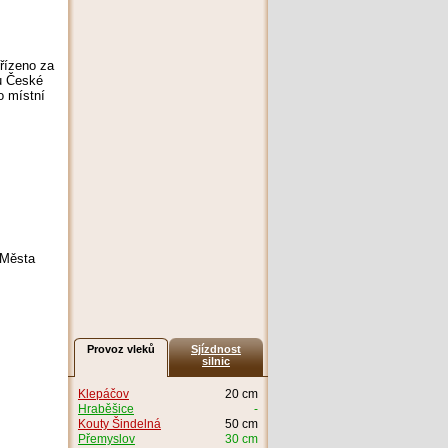
řízeno za
tu České
o místní
 Města
Provoz vleků
Sjízdnost
silnic
Klepáčov
20 cm
Hraběšice
-
Kouty Šindelná
50 cm
Přemyslov
30 cm