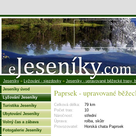
Jeseníky
»
Lyžování - sjezdovky
»
Jeseníky - upravované běžecké trasy, 
Jeseníky úvod
Paprsek - upravované běžec
Lyžování Jeseníky
Celková délka:
79 km
Turistika Jeseníky
Počet tras:
10
Ubytování Jeseníky
Náročnost:
střední
Úprava:
rolba, skůtr
Volný čas a zábava
Provozovatel:
Horská chata Paprsek
Fotogalerie Jeseníky