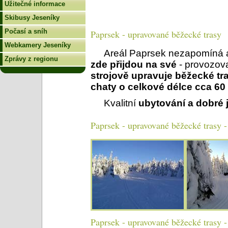
Užitečné informace
Skibusy Jeseníky
Počasí a sníh
Paprsek - upravované běžecké trasy
Webkamery Jeseníky
Areál Paprsek nezapomíná 
Zprávy z regionu
zde přijdou na své
- provozova
strojově upravuje běžecké tra
chaty o celkové délce cca 60
Kvalitní
ubytování a dobré 
Paprsek - upravované běžecké trasy - 
Paprsek - upravované běžecké trasy 