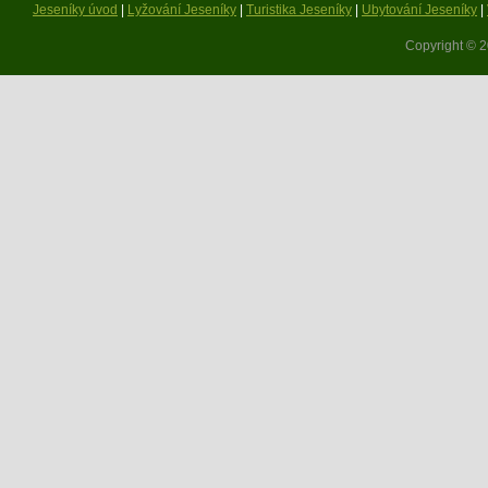
Jeseníky úvod
|
Lyžování Jeseníky
|
Turistika Jeseníky
|
Ubytování Jeseníky
|
Copyright © 