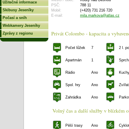
Užitečné informace
PSČ:
788 11
Skibusy Jeseníky
Mobil:
(+420) 731 216 720
E-mail:
mila.markova@atlas.cz
Počasí a sníh
Webkamery Jeseníky
Privát Colombo - kapacita a vybaven
Zprávy z regionu
Počet lůžek
7
2 l. p
Apartmán
1
Sprch
Rádio
Ano
Kuch
Spol. hry
Ano
Zvířa
Zahrádka
Ano
Parko
Volný čas a další služby v blízkém o
Pěší trasy
Ano
Cyklo