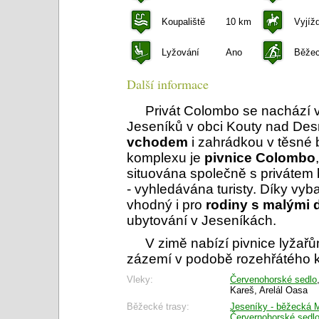
Koupaliště
10 km
Vyjíž
Lyžování
Ano
Běžec
Další informace
Privát Colombo se nachází v
Jeseníků v obci Kouty nad De
vchodem
i zahrádkou v těsné 
komplexu je
pivnice Colombo
situována společně s privátem
- vyhledávána turisty. Díky vyba
vhodný i pro
rodiny s malými 
ubytování v Jeseníkách.
V zimě nabízí pivnice lyžař
zázemí v podobě rozehřátého k
Vleky:
Červenohorské sedlo
Kareš, Arelál Oasa
Běžecké trasy:
Jeseníky - běžecká M
Červernohorské sedl