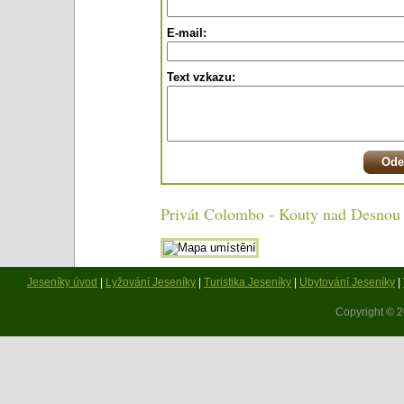
E-mail:
Text vzkazu:
Privát Colombo - Kouty nad Desnou 
Jeseníky úvod
|
Lyžování Jeseníky
|
Turistika Jeseníky
|
Ubytování Jeseníky
|
Copyright © 