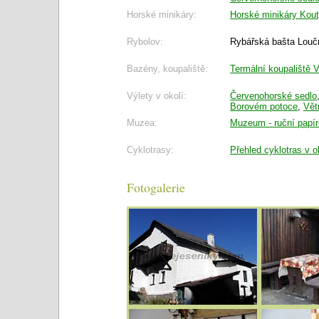
Horské minikáry:
Horské minikáry Kou
Rybolov:
Rybářská bašta Louč
Bazény, koupaliště:
Termální koupaliště V
Výlety v okolí:
Červenohorské sedlo
Borovém potoce
,
Vět
Muzea:
Muzeum - ruční papír
Cyklotrasy:
Přehled cyklotras v o
Fotogalerie