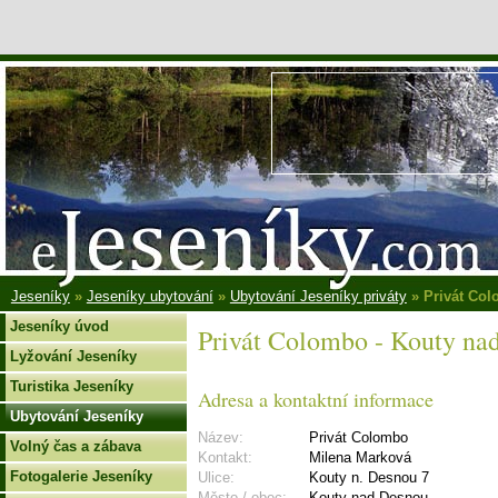
Jeseníky
»
Jeseníky ubytování
»
Ubytování Jeseníky priváty
» Privát Col
Jeseníky úvod
Privát Colombo - Kouty na
Lyžování Jeseníky
Turistika Jeseníky
Adresa a kontaktní informace
Ubytování Jeseníky
Název:
Privát Colombo
Volný čas a zábava
Kontakt:
Milena Marková
Fotogalerie Jeseníky
Ulice:
Kouty n. Desnou 7
Město / obec:
Kouty nad Desnou